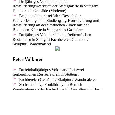
Dreijähriges Volontariat in der
Restaurierungswerkstatt der Staatsgalerie in Stuttgart
Fachbereich Gemälde (Moderne)
Begleitend über drei Jahre Besuch der
Fachvorlesungen im Studiengang Konservierung und
Restaurierung an der Staatlichen Akademie der
Bildenden Künste in Stuttgart als Gasthörer
Dreijähriges Volontariat beim freiberuflichen
Restaurator in Stuttgart Fachbereich Gemälde /
Skulptur / Wandmalerei
Peter Volkmer
Dreieinhalbjähriges Volontariat bei zwei
freiberuflichen Restauratoren in Stuttgart
Fachbereich Gemälde / Skulptur / Wandmalerei
Sechsmonatige Fortbildung im Bereich
Wandmalerei an der Fachschule für Gestaltung in Bern
(CH)
Zweijähriges Volontariat in der
Restaurierungswerkstatt der Staatsgalerie in Stuttgart
Fachbereich Gemälde (Moderne)
Zweijähriges Volontariat in der