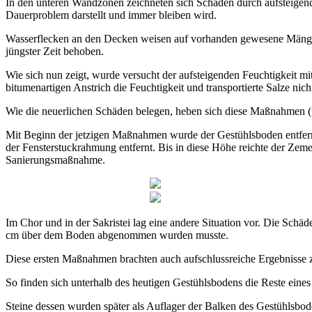
In den unteren Wandzonen zeichneten sich Schäden durch aufsteigend
Dauerproblem darstellt und immer bleiben wird.
Wasserflecken an den Decken weisen auf vorhanden gewesene Mänge
jüngster Zeit behoben.
Wie sich nun zeigt, wurde versucht der aufsteigenden Feuchtigkeit 
bitumenartigen Anstrich die Feuchtigkeit und transportierte Salze nic
Wie die neuerlichen Schäden belegen, heben sich diese Maßnahmen 
Mit Beginn der jetzigen Maßnahmen wurde der Gestühlsboden entfernt
der Fensterstuckrahmung entfernt. Bis in diese Höhe reichte der Zeme
Sanierungsmaßnahme.
Im Chor und in der Sakristei lag eine andere Situation vor. Die Schäde
cm über dem Boden abgenommen wurden musste.
Diese ersten Maßnahmen brachten auch aufschlussreiche Ergebnisse 
So finden sich unterhalb des heutigen Gestühlsbodens die Reste eines
Steine dessen wurden später als Auflager der Balken des Gestühlsbod