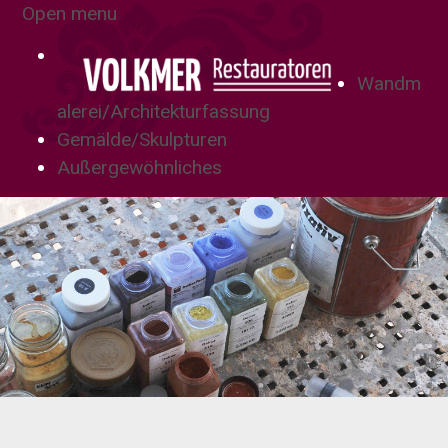
Open menu
Wandm
alerei/Architekturfassung
Gemälde/Skulpturen
Außergewöhnliches