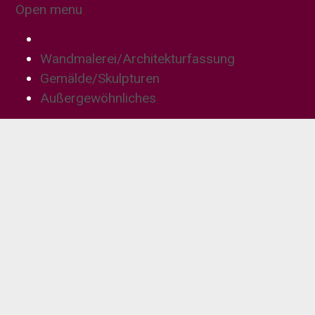
Open menu
Wandmalerei/Architekturfassung
Gemälde/Skulpturen
Außergewöhnliches