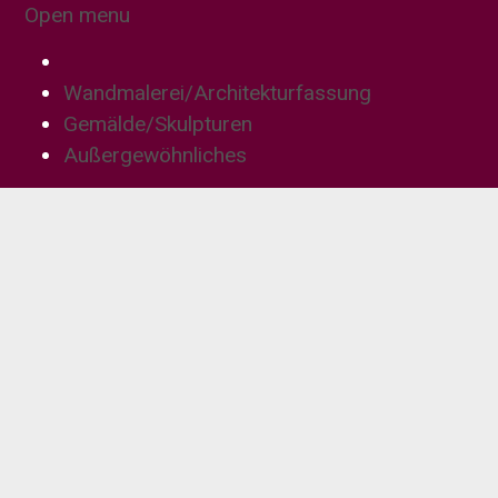
Open menu
Wandmalerei/Architekturfassung
Gemälde/Skulpturen
Außergewöhnliches