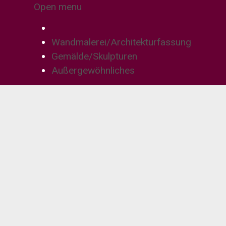
Open menu
Wandmalerei/Architekturfassung
Gemälde/Skulpturen
Außergewöhnliches