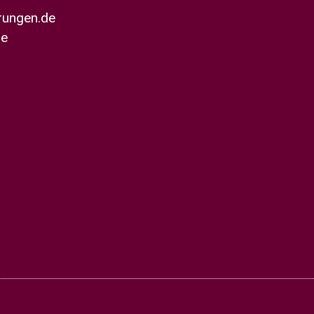
erungen.de
de