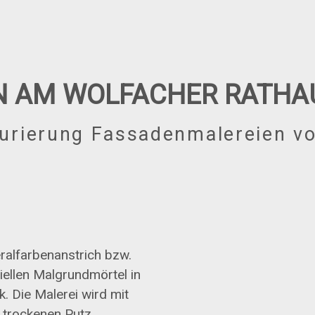
N AM WOLFACHER RATHA
urierung Fassadenmalereien vo
eralfarbenanstrich bzw.
iellen Malgrundmörtel in
. Die Malerei wird mit
 trockenen Putz