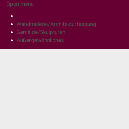
Open menu
Wandmalerei/Architekturfassung
Gemälde/Skulpturen
Außergewöhnliches