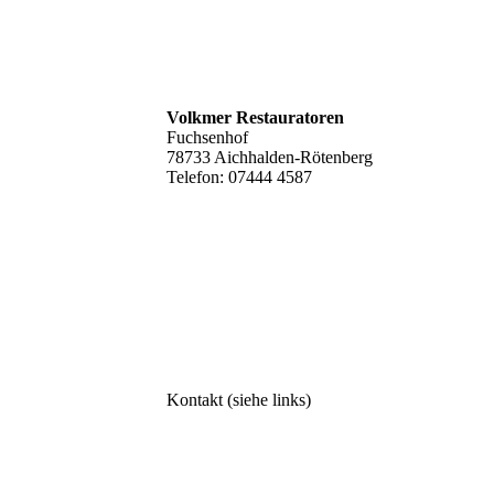
Volkmer Restauratoren
Fuchsenhof
78733 Aichhalden-Rötenberg
Telefon: 07444 4587
werkstatt@volkmer-restaurierungen.de
www.volkmer-restauratoren.de
Kontakt
(siehe links)
Impressum
Datenschutzerklärung