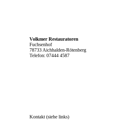
Volkmer Restauratoren
Fuchsenhof
78733 Aichhalden-Rötenberg
Telefon: 07444 4587
werkstatt@volkmer-restaurierungen.de
www.volkmer-restauratoren.de
Kontakt
(siehe links)
Impressum