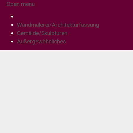
Open menu
Wandmalerei/Architekturfassung
Gemälde/Skulpturen
Außergewöhnliches