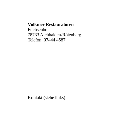
Volkmer Restauratoren
Fuchsenhof
78733 Aichhalden-Rötenberg
Telefon: 07444 4587
werkstatt@volkmer-restaurierungen.de
www.volkmer-restauratoren.de
Kontakt
(siehe links)
Impressum
Datenschutzerklärung