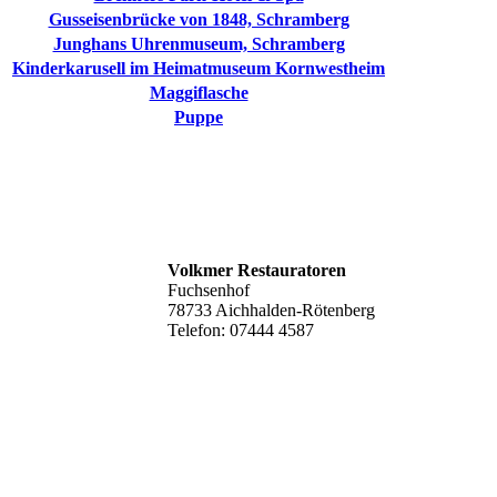
Gusseisenbrücke von 1848, Schramberg
Junghans Uhrenmuseum, Schramberg
Kinderkarusell im Heimatmuseum Kornwestheim
Maggiflasche
Puppe
Volkmer Restauratoren
Fuchsenhof
78733 Aichhalden-Rötenberg
Telefon: 07444 4587
werkstatt@volkmer-restaurierungen.de
www.volkmer-restauratoren.de