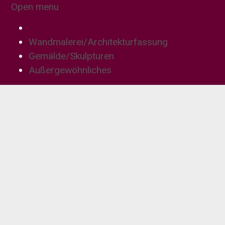
Open menu
Wandmalerei/Architekturfassung
Gemälde/Skulpturen
Außergewöhnliches